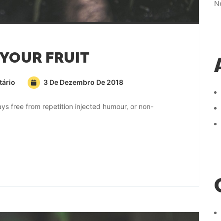
N
 YOUR FRUIT
ário
3 De Dezembro De 2018
s free from repetition injected humour, or non-