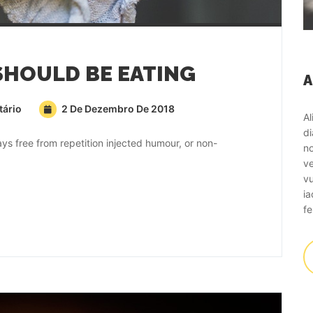
SHOULD BE EATING
ário
2 De Dezembro De 2018
Al
di
s free from repetition injected humour, or non-
no
ve
vu
ia
fe